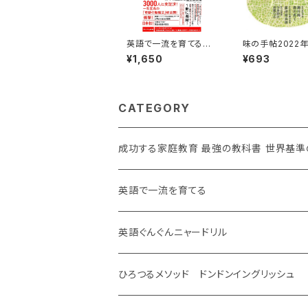
英語で一流を育てる
味の手帖2022
小学生でも大学入試レ
（１冊）
¥1,650
¥693
ベルがスラスラ読める
英語学習法
CATEGORY
成功する家庭教育 最強の教科書 世界基準
英語で一流を育てる
英語ぐんぐんニャードリル
ひろつるメソッド ドンドンイングリッシュ