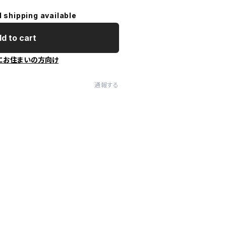
l shipping available
d to cart
にお住まいの方向け
通報する