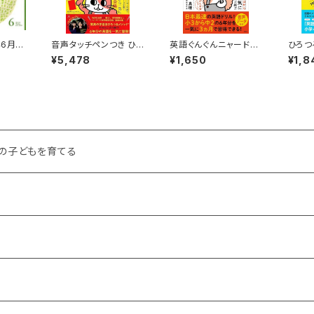
年6月号
音声タッチペンつき ひろ
英語ぐんぐんニャードリ
ひろつ
つるメソッド 小学生の
ル ひろつるメソッド
ドンイ
¥5,478
¥1,650
¥1,8
英語 ニャードリル
最短最速！ゼロから一
気に中2終了
の子どもを育てる