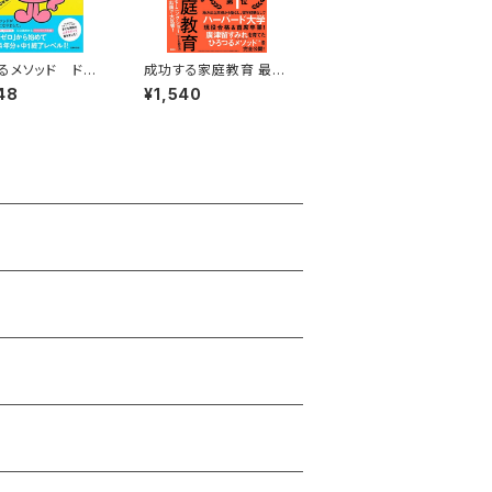
るメソッド ドン
成功する家庭教育 最強
ングリッシュ
の教科書 世界基準の子
48
¥1,540
どもを育てる