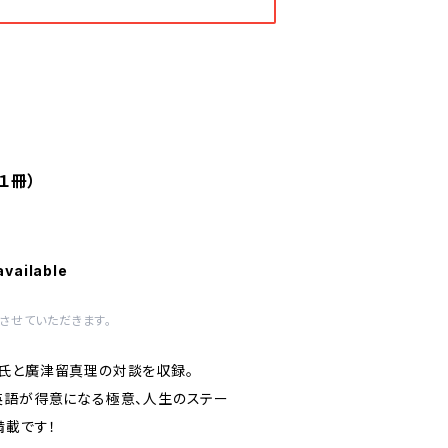
１冊）
available
させていただきます。
氏と廣津留真理の対談を収録。
英語が得意になる極意、人生のステー
満載です！